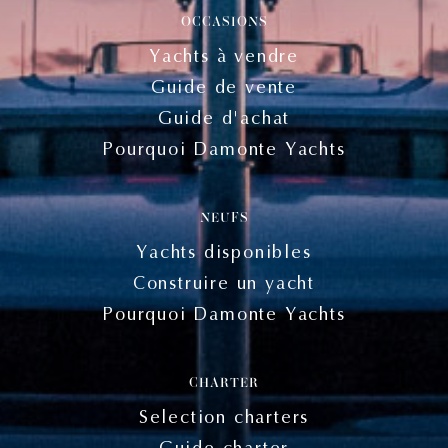
OCCASIONS
Yachts à vendre
Guide de vente
Guide d'achat
Pourquoi Damonte Yachts
NEUFS
Yachts disponibles
Construire un yacht
Pourquoi Damonte Yachts
CHARTER
Selection charters
Guide charter